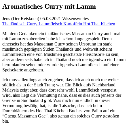
Aromatisches Curry mit Lamm
Jens
(
Der Reiskoch
)
05.03.2021
Wissenswertes
Thailändisch
Curry
Lammfleisch
Kartoffeln
Hot Thai Kitchen
Mit dem Gedanken ein thailändisches Massaman Curry auch mal
mit Lamm zuzubereiten habe ich schon lange gespielt. Denn
einerseits hat das Massaman Curry seinen Ursprung im stark
muslimisch geprägten Süden Thailands und weltweit scheint
Lammfleisch eine von Muslimen geschätzte Fleischsorte zu sein,
aber andererseits habe ich in Thailand noch nie irgendwo ein Lamm
herumlaufen sehen oder wurde irgendwo Lammfleisch auf einer
Speisekarte angeboten.
Ich muss allerdings auch zugeben, dass ich auch noch nie weiter
südlich als in der Stadt Trang war. Ein Blick aufs Nachbarland
Malaysia zeigt aber, dass dort sehr wohl Lammfleisch verspeist
wird, also liegt die Vermutung nahe, dass es dies auch jenseits der
Grenze in Südthailand gibt. Was mich nun endlich in dieser
Vermutung bestätigt hat, ist die Tatsache, dass ich beim
Durchblättern des
Hot Thai Kitchen Buches
von Pailin auf ein
“Gaeng Massaman Gae”, also genau ein solches Curry gestoßen
bin.