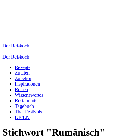
Der Reiskoch
Der Reiskoch
Rezepte
Zutaten
Zubehör
Inspirationen
Reisen
Wissenswertes
Restaurants
Tagebuch
Thai Festivals
DE/EN
Stichwort "Rumänisch"
Walachischer Kessel in Karlsruhe
Jens
(
Der Reiskoch
)
27.05.2023
Restaurants
Spanmende rumänische Küche in der Kriegsstraße
Karlsruhe
Rumänisch