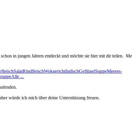
chon in jungen Jahren entdeckt und möchte sie hier mit dir teilen.
Me
­fleisch
Salat
Rindfleisch
Wokgericht
Indisch
Geflügel
Suppe
Meeres­
gruppe
Alle ...
aufenden.
aher würde ich mich über deine Unterstützung freuen.