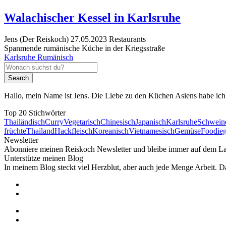
Hallo, mein Name ist Jens. Die Liebe zu den Küchen Asiens habe ich s
Top 20 Stichwörter
Thailändisch
Curry
Vegetarisch
Chinesisch
Japanisch
Karlsruhe
Schweine
früchte
Thailand
Hackfleisch
Koreanisch
Vietnamesisch
Gemüse
Foodie
Newsletter
Abonniere meinen Reiskoch Newsletter und bleibe immer auf dem L
Unterstütze meinen Blog
In meinem Blog steckt viel Herzblut, aber auch jede Menge Arbeit. D
© 2011–2026 Der Reiskoch
v8.14.12 built with ♥
Hugo
&
Khao UI